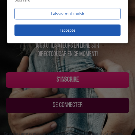
plus tard.
Laissez-moi choisir
J'accepte
1868 UTILISATEURS EN LIGNE SUR
Directcougar EN CE MOMENT!
S‘INSCRIRE
SE CONNECTER