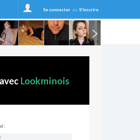
Se connecter
ou
S'inscrire
 avec
Lookminois
l :