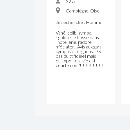
32 ans
Compiègne, Oise
Je recherche :
Homme
Vané, celib, sympa,
rigolote, je bosse dans
l'hôtellerie, j'adore
m'éclater....Avis aux gars
sympas et mignons...PS
pas du tt fidèle! mais
qu'importe la vie est
courte non ?!!!!!!!!!!!!!!!!