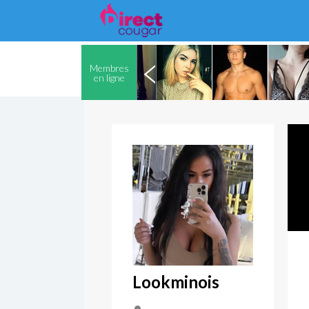
Membres
en ligne
Lookminois