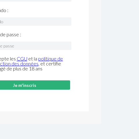
do :
de passe :
epte les
CGU
et la
politique de
ction des données
, et certifie
âgé de plus de 18 ans